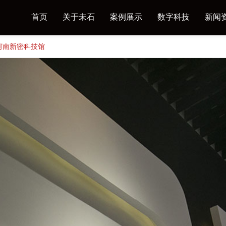
首页
关于未石
案例展示
数字科技
新闻
河南新密科技馆